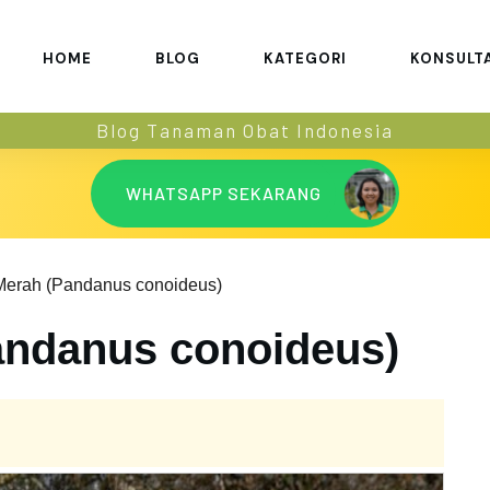
HOME
BLOG
KATEGORI
KONSULT
Blog Tanaman Obat Indonesia
WHATSAPP SEKARANG
erah (Pandanus conoideus)
andanus conoideus)