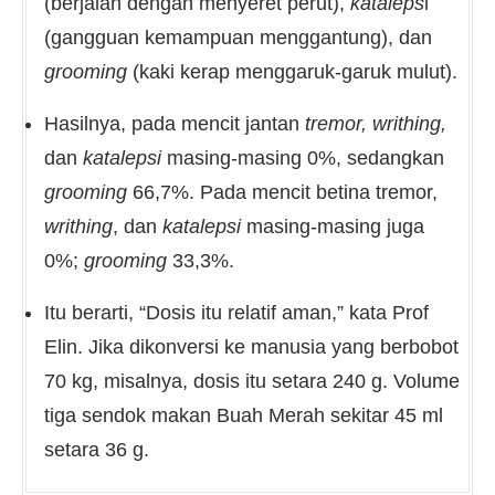
(berjalan dengan menyeret perut),
kataleps
i
(gangguan kemampuan menggantung), dan
grooming
(kaki kerap menggaruk-garuk mulut).
Hasilnya, pada mencit jantan
tremor, writhing,
dan
katalepsi
masing-masing 0%, sedangkan
grooming
66,7%. Pada mencit betina tremor,
writhing
, dan
katalepsi
masing-masing juga
0%;
grooming
33,3%.
Itu berarti, “Dosis itu relatif aman,” kata Prof
Elin. Jika dikonversi ke manusia yang berbobot
70 kg, misalnya, dosis itu setara 240 g. Volume
tiga sendok makan Buah Merah sekitar 45 ml
setara 36 g.