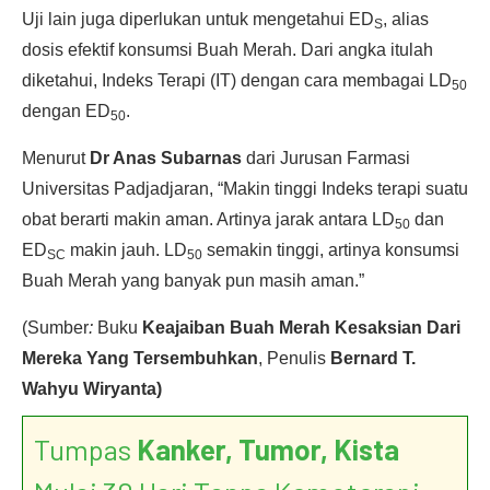
Uji lain juga diperlukan untuk mengetahui ED
, alias
S
dosis efektif konsumsi Buah Merah. Dari angka itulah
diketahui, Indeks Terapi (IT) dengan cara membagai LD
50
dengan ED
.
50
Menurut
Dr Anas Subarnas
dari Jurusan Farmasi
Universitas Padjadjaran, “Makin tinggi Indeks terapi suatu
obat berarti makin aman. Artinya jarak antara LD
dan
50
ED
makin jauh. LD
semakin tinggi, artinya konsumsi
SC
50
Buah Merah yang banyak pun masih aman.”
(Sumber
:
Buku
Keajaiban Buah Merah Kesaksian Dari
Mereka Yang Tersembuhkan
, Penulis
Bernard T.
Wahyu Wiryanta)
Tumpas
Kanker, Tumor, Kista