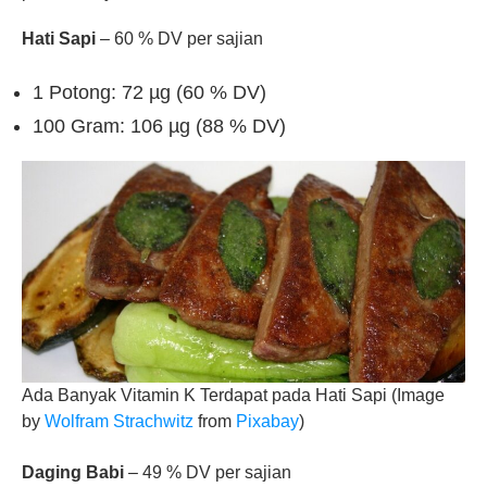
Hati Sapi
– 60 % DV per sajian
1 Potong: 72 µg (60 % DV)
100 Gram: 106 µg (88 % DV)
Ada Banyak Vitamin K Terdapat pada Hati Sapi (Image
by
Wolfram Strachwitz
from
Pixabay
)
Daging Babi
– 49 % DV per sajian