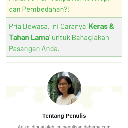
dan Pembedahan?!
Pria Dewasa, Ini Caranya ‘
Keras &
Tahan Lama
’ untuk Bahagiakan
Pasangan Anda.
World Health Organization Says
Processed Meat Causes Cancer
Tentang Penulis
Artikel dibuat oleh tim penulisan deherba.com