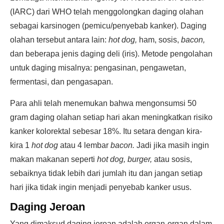
(IARC) dari WHO telah menggolongkan daging olahan
sebagai karsinogen (pemicu/penyebab kanker). Daging
olahan tersebut antara lain:
hot dog,
ham, sosis,
bacon,
dan beberapa jenis daging deli (iris). Metode pengolahan
untuk daging misalnya: pengasinan, pengawetan,
fermentasi, dan pengasapan.
Para ahli telah menemukan bahwa mengonsumsi 50
gram daging olahan setiap hari akan meningkatkan risiko
kanker kolorektal sebesar 18%. Itu setara dengan kira-
kira 1
hot dog
atau 4 lembar
bacon.
Jadi jika masih ingin
makan makanan seperti
hot dog, burger,
atau sosis,
sebaiknya tidak lebih dari jumlah itu dan jangan setiap
hari jika tidak ingin menjadi penyebab kanker usus.
Daging Jeroan
Yang dimaksud daging jeroan adalah organ-organ dalam