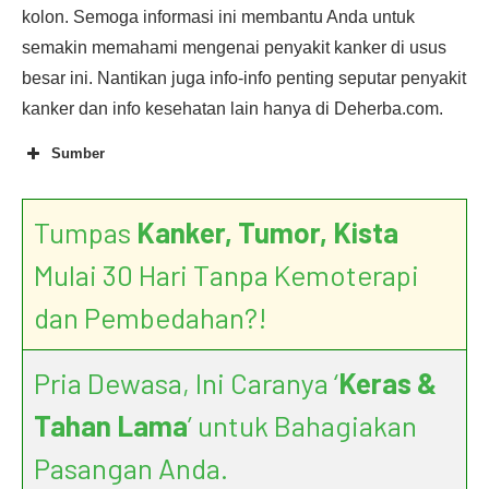
kolon. Semoga informasi ini membantu Anda untuk
semakin memahami mengenai penyakit kanker di usus
besar ini. Nantikan juga info-info penting seputar penyakit
kanker dan info kesehatan lain hanya di Deherba.com.
Sumber
Tumpas
Kanker, Tumor, Kista
What Is Colorectal
Cancer?
Mulai 30 Hari Tanpa Kemoterapi
dan Pembedahan?!
Pria Dewasa, Ini Caranya ‘
Keras &
What Causes Colorectal
Tahan Lama
’ untuk Bahagiakan
Cancer?
Pasangan Anda.