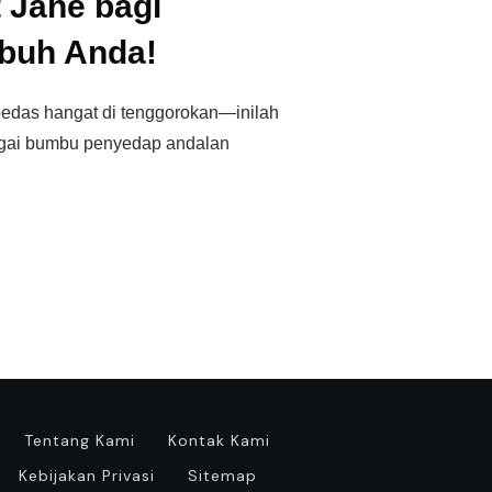
t Jahe bagi
buh Anda!
pedas hangat di tenggorokan—inilah
agai bumbu penyedap andalan
Tentang Kami
Kontak Kami
Kebijakan Privasi
Sitemap