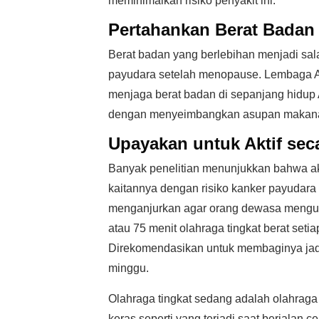
meminimalkan risiko penyakit ini.
Pertahankan Berat Badan 
Berat badan yang berlebihan menjadi sal
payudara setelah menopause. Lembaga A
menjaga berat badan di sepanjang hidup 
dengan menyeimbangkan asupan makanan d
Upayakan untuk Aktif seca
Banyak penelitian menunjukkan bahwa akti
kaitannya dengan risiko kanker payudara
menganjurkan agar orang dewasa mengup
atau 75 menit olahraga tingkat berat set
Direkomendasikan untuk membaginya jadi 
minggu.
Olahraga tingkat sedang adalah olahraga
keras seperti yang terjadi saat berjalan c