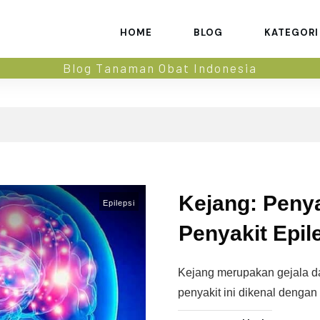
HOME
BLOG
KATEGORI
Blog Tanaman Obat Indonesia
Kejang: Penya
Epilepsi
Penyakit Epil
Kejang merupakan gejala dar
penyakit ini dikenal dengan