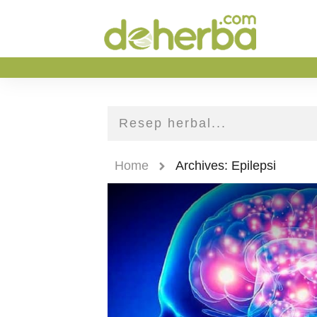
Home
Archives: Epilepsi