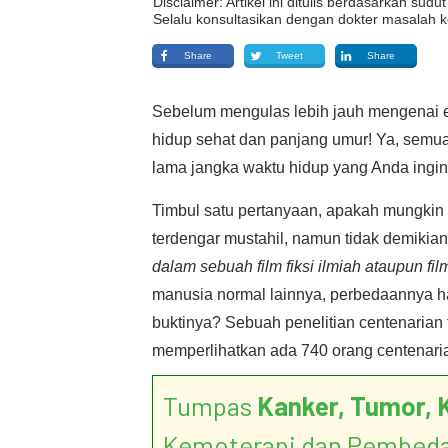
Disclaimer: Artikel ini ditulis berdasarkan su
Selalu konsultasikan dengan dokter masalah k
Share
Tweet
Share
Sebelum mengulas lebih jauh mengenai e
hidup sehat dan panjang umur! Ya, semu
lama jangka waktu hidup yang Anda ingin
Timbul satu pertanyaan, apakah mungkin 
terdengar mustahil, namun tidak demikian
dalam sebuah film fiksi ilmiah ataupun film
manusia normal lainnya, perbedaannya h
buktinya? Sebuah penelitian centenarian
memperlihatkan ada 740 orang centenarian
Tumpas
Kanker, Tumor, 
Kemoterapi dan Pembed