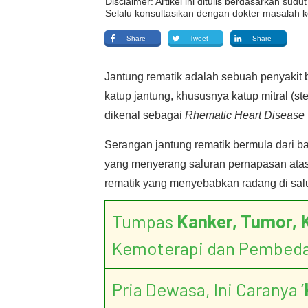
Disclaimer: Artikel ini ditulis berdasarkan su
Selalu konsultasikan dengan dokter masalah k
Share
Tweet
Share
Jantung rematik adalah sebuah penyakit 
katup jantung, khususnya katup mitral (st
dikenal sebagai
Rhematic Heart Disease
Serangan jantung rematik bermula dari b
yang menyerang saluran pernapasan atas
rematik yang menyebabkan radang di sal
Tumpas
Kanker, Tumor, 
Kemoterapi dan Pembed
Pria Dewasa, Ini Caranya ‘