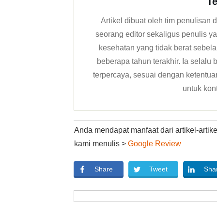
Te
Artikel dibuat oleh tim penulisa
seorang editor sekaligus penulis y
kesehatan yang tidak berat sebela
beberapa tahun terakhir. Ia selal
terpercaya, sesuai dengan ketentuan 
untuk kon
Anda mendapat manfaat dari artikel-arti
kami menulis >
Google Review
Share
Tweet
Sha