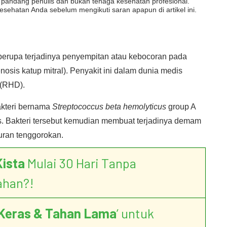
dut pandang penulis dan bukan tenaga kesehatan profesional.
esehatan Anda sebelum mengikuti saran apapun di artikel ini.
berupa terjadinya penyempitan atau kebocoran pada
enosis katup mitral). Penyakit ini dalam dunia medis
(RHD).
akteri bernama
Streptococcus beta hemolyticus
group A
. Bakteri tersebut kemudian membuat terjadinya demam
uran tenggorokan.
Kista
Mulai 30 Hari Tanpa
ahan?!
Keras & Tahan Lama
’ untuk