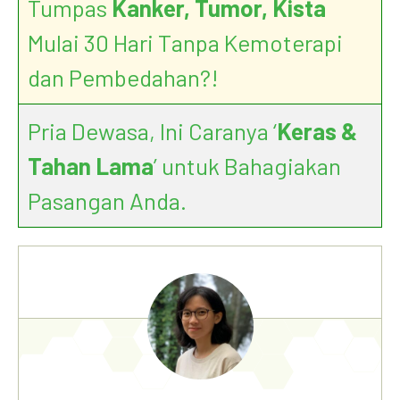
Tumpas
Kanker, Tumor, Kista
Breast Cancer Treatment without
Mulai 30 Hari Tanpa Kemoterapi
Surgery
dan Pembedahan?!
Pria Dewasa, Ini Caranya ‘
Keras &
Tahan Lama
’ untuk Bahagiakan
Pasangan Anda.