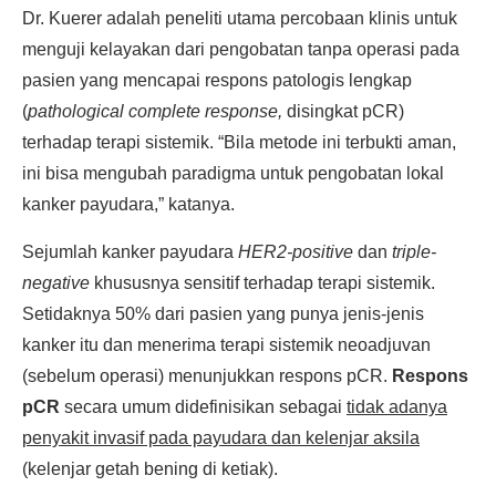
Dr. Kuerer adalah peneliti utama percobaan klinis untuk
menguji kelayakan dari pengobatan tanpa operasi pada
pasien yang mencapai respons patologis lengkap
(
pathological complete response,
disingkat pCR)
terhadap terapi sistemik. “Bila metode ini terbukti aman,
ini bisa mengubah paradigma untuk pengobatan lokal
kanker payudara,” katanya.
Sejumlah kanker payudara
HER2-positive
dan
triple-
negative
khususnya sensitif terhadap terapi sistemik.
Setidaknya 50% dari pasien yang punya jenis-jenis
kanker itu dan menerima terapi sistemik neoadjuvan
(sebelum operasi) menunjukkan respons pCR.
Respons
pCR
secara umum didefinisikan sebagai
tidak adanya
penyakit invasif pada payudara dan kelenjar aksila
(kelenjar getah bening di ketiak).