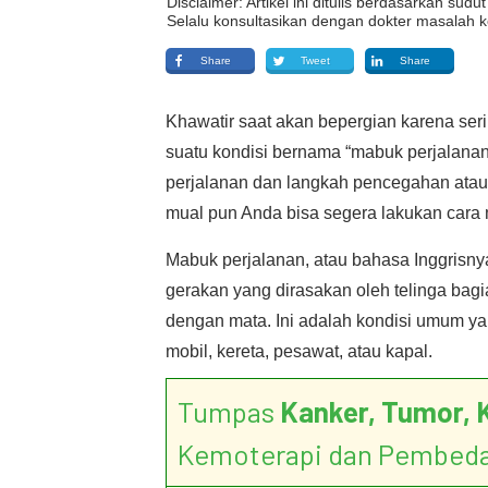
Disclaimer: Artikel ini ditulis berdasarkan su
Selalu konsultasikan dengan dokter masalah k
Share
Tweet
Share
Khawatir saat akan bepergian karena serin
suatu kondisi bernama “mabuk perjalana
perjalanan dan langkah pencegahan atau 
mual pun Anda bisa segera lakukan cara
Mabuk perjalanan, atau bahasa Inggrisnya
gerakan yang dirasakan oleh telinga bag
dengan mata. Ini adalah kondisi umum y
mobil, kereta, pesawat, atau kapal.
Tumpas
Kanker, Tumor, 
Kemoterapi dan Pembed