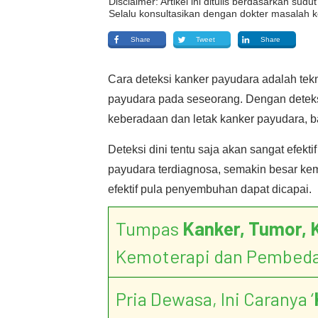
Disclaimer: Artikel ini ditulis berdasarkan su
Selalu konsultasikan dengan dokter masalah k
Share
Tweet
Share
Cara deteksi kanker payudara adalah tekn
payudara pada seseorang. Dengan deteks
keberadaan dan letak kanker payudara, 
Deteksi dini tentu saja akan sangat efekt
payudara terdiagnosa, semakin besar ke
efektif pula penyembuhan dapat dicapai.
Tumpas
Kanker, Tumor, 
Kemoterapi dan Pembed
Pria Dewasa, Ini Caranya ‘