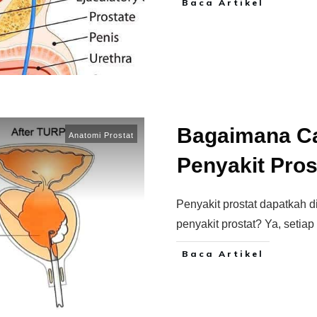
Baca Artikel
Bagaimana C
Anatomi Prostat
Penyakit Pros
Penyakit prostat dapatkah
penyakit prostat? Ya, setiap
Baca Artikel