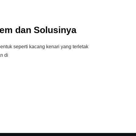
lem dan Solusinya
entuk seperti kacang kenari yang terletak
n di