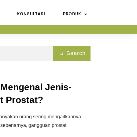
KONSULTASI
PRODUK
Search
Mengenal Jenis-
t Prostat?
ebanyakan orang sering mengaitkannya
i sebenarnya, gangguan prostat