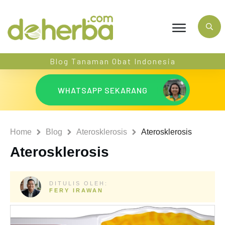
Blog Tanaman Obat Indonesia
WHATSAPP SEKARANG
Home
Blog
Aterosklerosis
Aterosklerosis
Aterosklerosis
DITULIS OLEH:
FERY IRAWAN