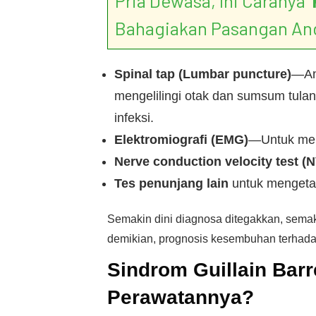
Pria Dewasa, Ini Caranya ‘
Bahagiakan Pasangan An
Spinal tap (Lumbar puncture)
—Ana
mengelilingi otak dan sumsum tulan
infeksi.
Elektromiografi (EMG)
—Untuk meng
Nerve conduction velocity test (
Tes penunjang lain
untuk mengetah
Semakin dini diagnosa ditegakkan, sema
demikian, prognosis kesembuhan terhadap 
Sindrom Guillain Bar
Perawatannya?