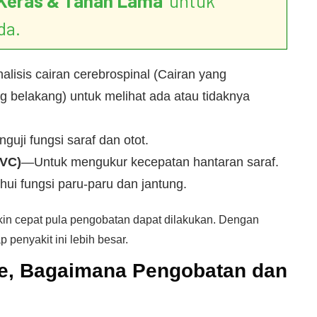
Keras & Tahan Lama
’ untuk
da.
lisis cairan cerebrospinal (Cairan yang
g belakang) untuk melihat ada atau tidaknya
uji fungsi saraf dan otot.
NVC)
—Untuk mengukur kecepatan hantaran saraf.
ui fungsi paru-paru dan jantung.
kin cepat pula pengobatan dapat dilakukan. Dengan
penyakit ini lebih besar.
re, Bagaimana Pengobatan dan