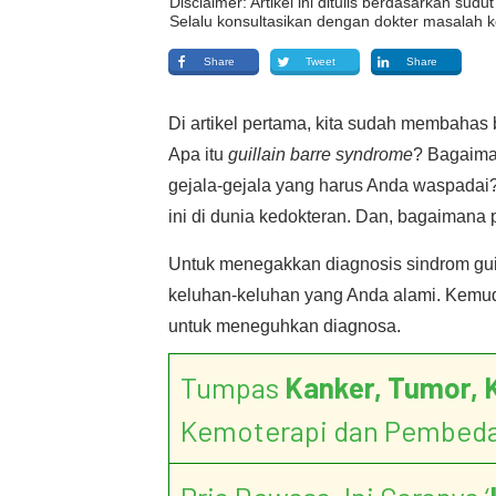
Disclaimer: Artikel ini ditulis berdasarkan su
Selalu konsultasikan dengan dokter masalah k
Share
Tweet
Share
Di artikel pertama, kita sudah membahas b
Apa itu
guillain barre syndrome
? Bagaiman
gejala-gejala yang harus Anda waspadai?
ini di dunia kedokteran. Dan, bagaimana
Untuk menegakkan diagnosis sindrom guil
keluhan-keluhan yang Anda alami. Kemud
untuk meneguhkan diagnosa.
Tumpas
Kanker, Tumor, 
Kemoterapi dan Pembed