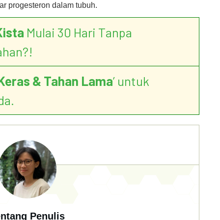
r progesteron dalam tubuh.
Kista
Mulai 30 Hari Tanpa
ahan?!
Keras & Tahan Lama
’ untuk
da.
ntang Penulis