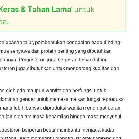
Keras & Tahan Lama
’ untuk
da.
pelepasan telur, pembentukan penebalan pada dinding
mua senyawa dan protein penting yang dibutuhkan
gannya. Progesteron juga berperan besar dalam
esteron juga dibutuhkan untuk mendorong kualitas dan
hkan oleh pria maupun wantita dan berfungsi untuk
dominan gender untuk memaksimalkan fungsi reproduksi
memang lebih banyak diproduksi wanita mengingat peran
an janin dalam masa kehamilan hingga masa menyusui.
progesteron berperan besar membantu menjaga kadar
ap stabil. Juga membantu menetralisir efek samping dari