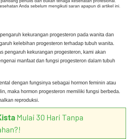
dut pandang penulis dan bukan tenaga kesehatan profesional.
esehatan Anda sebelum mengikuti saran apapun di artikel ini.
i pengaruh kekurangan progesteron pada wanita dan
aruh kelebihan progesteron terhadap tubuh wanita.
as pengaruh kekurangan progesteron, kami akan
genai manfaat dan fungsi progesteron dalam tubuh
ntal dengan fungsinya sebagai hormon feminin atau
lin, maka hormon progesteron memiliki fungsi berbeda.
alkan reproduksi.
Kista
Mulai 30 Hari Tanpa
ahan?!