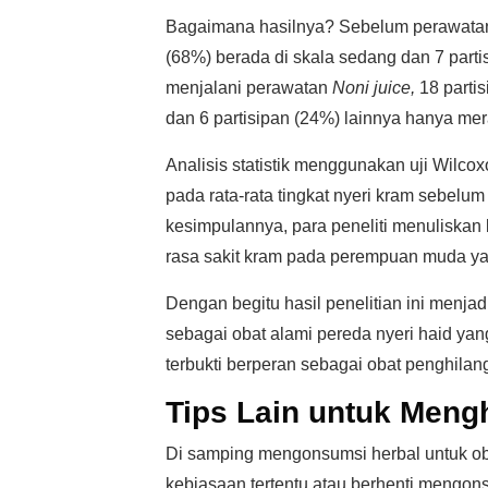
Bagaimana hasilnya? Sebelum perawat
(68%) berada di skala sedang dan 7 partis
menjalani perawatan
Noni juice,
18 partis
dan 6 partisipan (24%) lainnya hanya mer
Analisis statistik menggunakan uji Wilc
pada rata-rata tingkat nyeri kram sebel
kesimpulannya, para peneliti menuliska
rasa sakit kram pada perempuan muda ya
Dengan begitu hasil penelitian ini menja
sebagai obat alami pereda nyeri haid ya
terbukti berperan sebagai obat penghilang
Tips Lain untuk Meng
Di samping mengonsumsi herbal untuk oba
kebiasaan tertentu atau berhenti mengo