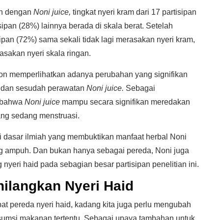
an dengan
Noni juice,
tingkat nyeri kram dari 17 partisipan
ipan (28%) lainnya berada di skala berat. Setelah
ipan (72%) sama sekali tidak lagi merasakan nyeri kram,
asakan nyeri skala ringan.
oxon memperlihatkan adanya perubahan yang signifikan
um dan sesudah perawatan
Noni juice.
Sebagai
n bahwa
Noni juice
mampu secara signifikan meredakan
ng sedang menstruasi.
di dasar ilmiah yang membuktikan manfaat herbal Noni
ng ampuh. Dan bukan hanya sebagai pereda, Noni juga
 nyeri haid pada sebagian besar partisipan penelitian ini.
hilangkan Nyeri Haid
t pereda nyeri haid, kadang kita juga perlu mengubah
nsumsi makanan tertentu. Sebagai upaya tambahan untuk