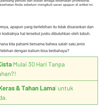
dut pandang penulis dan bukan tenaga kesehatan profesional.
esehatan Anda sebelum mengikuti saran apapun di artikel ini.
ya, apapun yang berlebihan itu tidak disarankan dan
odratnya hal tersebut justru dibutuhkan oleh tubuh.
ana kita pahami bersama bahwa salah satu jenis
erlebihan dengan kalium bisa berbahaya?
Kista
Mulai 30 Hari Tanpa
ahan?!
Keras & Tahan Lama
’ untuk
da.