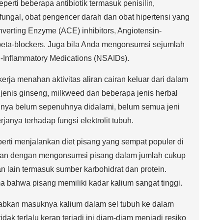
erti beberapa antibiotik termasuk penisilin,
 fungal, obat pengencer darah dan obat hipertensi yang
verting Enzyme (ACE) inhibitors, Angiotensin-
beta-blockers. Juga bila Anda mengonsumsi sejumlah
ti-Inflammatory Medications (NSAIDs).
rja menahan aktivitas aliran cairan keluar dari dalam
jenis ginseng, milkweed dan beberapa jenis herbal
asinya belum sepenuhnya didalami, belum semua jeni
anya terhadap fungsi elektrolit tubuh.
erti menjalankan diet pisang yang sempat populer di
ankan dengan mengonsumsi pisang dalam jumlah cukup
lain termasuk sumber karbohidrat dan protein.
a bahwa pisang memiliki kadar kalium sangat tinggi.
bkan masuknya kalium dalam sel tubuh ke dalam
idak terlalu kerap terjadi ini diam-diam menjadi resiko