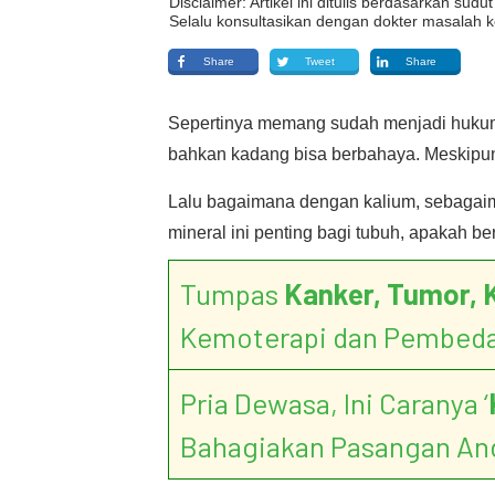
Disclaimer: Artikel ini ditulis berdasarkan su
Selalu konsultasikan dengan dokter masalah k
Share
Tweet
Share
Sepertinya memang sudah menjadi hukumn
bahkan kadang bisa berbahaya. Meskipun k
Lalu bagaimana dengan kalium, sebagaim
mineral ini penting bagi tubuh, apakah b
Tumpas
Kanker, Tumor, 
Kemoterapi dan Pembed
Pria Dewasa, Ini Caranya ‘
Bahagiakan Pasangan An