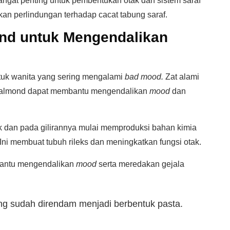
sangat penting untuk pembentukan otak dan sistem saraf
ikan perlindungan terhadap cacat tabung saraf.
nd untuk Mengendalikan
tuk wanita yang sering mengalami
bad mood.
Zat alami
i almond dapat membantu mengendalikan
mood
dan
ak dan pada gilirannya mulai memproduksi bahan kimia
Ini membuat tubuh rileks dan meningkatkan fungsi otak.
bantu mengendalikan
mood
serta meredakan gejala
ng sudah direndam menjadi berbentuk pasta.