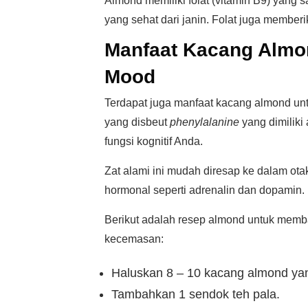
Almond memiliki folat (vitamin B9) yang 
yang sehat dari janin. Folat juga member
Manfaat Kacang Almo
Mood
Terdapat juga manfaat kacang almond un
yang disbeut
phenylalanine
yang dimilik
fungsi kognitif Anda.
Zat alami ini mudah diresap ke dalam ot
hormonal seperti adrenalin dan dopamin. 
Berikut adalah resep almond untuk mem
kecemasan:
Haluskan 8 – 10 kacang almond ya
Tambahkan 1 sendok teh pala.