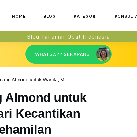
HOME
BLOG
KATEGORI
KONSULT
Blog Tanaman Obat Indonesia
WHATSAPP SEKARANG
Manfaat Kacang Almond untuk Wanita, Mulai dari Kecantikan Hingga untuk Kehamilan
g Almond untuk
ari Kecantikan
ehamilan