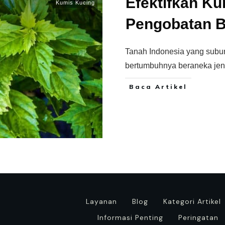
Efektifkah K
Kumis Kucing
Pengobatan B
Tanah Indonesia yang subur
bertumbuhnya beraneka jen
Baca Artikel
Layanan
Blog
Kategori Artikel
Informasi Penting
Peringatan