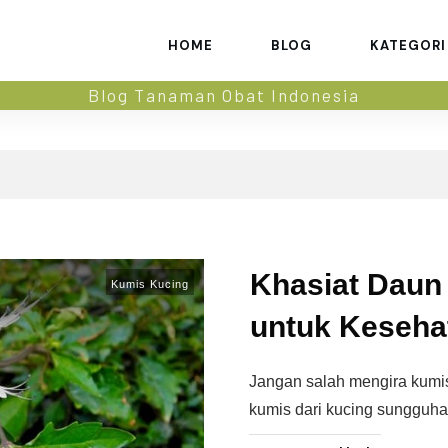
HOME
BLOG
KATEGORI
Blog Tanaman Obat Indonesia
Khasiat Daun
Kumis Kucing
untuk Keseha
Jangan salah mengira kumis
kumis dari kucing sungguhan