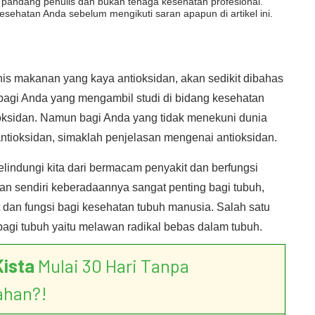
dut pandang penulis dan bukan tenaga kesehatan profesional.
esehatan Anda sebelum mengikuti saran apapun di artikel ini.
s makanan yang kaya antioksidan, akan sedikit dibahas
 bagi Anda yang mengambil studi di bidang kesehatan
ioksidan. Namun bagi Anda yang tidak menekuni dunia
antioksidan, simaklah penjelasan mengenai antioksidan.
indungi kita dari bermacam penyakit dan berfungsi
n sendiri keberadaannya sangat penting bagi tubuh,
dan fungsi bagi kesehatan tubuh manusia. Salah satu
bagi tubuh yaitu melawan radikal bebas dalam tubuh.
Kista
Mulai 30 Hari Tanpa
ahan?!