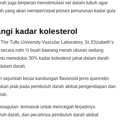
h juga berperan menstimulasi sel dalam tubuh agar
arah yang akan mempercepat proses penurunan kadar gula
gi kadar kolesterol
 The Tufts University Vascular Laboratory, St. Elizabeth’s
 secara rutin ½ buah bawang merah ukuran sedang
tu mereduksi 30% kadar kolesterol jahat dalam darah
dalam darah.
 sejumlah besar kandungan flavonoid jenis quercetin
kkan plak pada pembuluh darah akibat pengendapan dan
rah.
koagulan, termasuk untuk mencegah terjadinya
uh darah, dan pecahnya pembuluh darah akibat