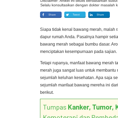
Disclaimer: Artikel ini ditulis berdasarkan su
Selalu konsultasikan dengan dokter masalah k
Share
Tweet
Share
Siapa tidak kenal bawang merah, malah ra
dapur rumah Anda. Pasalnya hampir seti
bawang merah sebagai bumbu dasar. Arom
menciptakan kesempurnaan pada sajian.
Tetapi rupanya, manfaat bawang merah t
merah juga sangat luas untuk membantu
sejumlah keluhan kesehatan. Apa saja 
sejumlah manfaat bawang mereha ini dar
berikut.
Tumpas
Kanker, Tumor, 
Kemoterapi dan Pembed