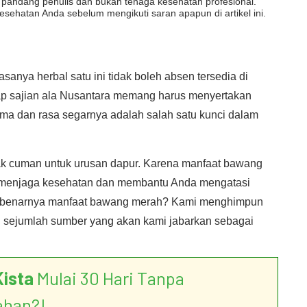
dut pandang penulis dan bukan tenaga kesehatan profesional.
esehatan Anda sebelum mengikuti saran apapun di artikel ini.
sanya herbal satu ini tidak boleh absen tersedia di
ap sajian ala Nusantara memang harus menyertakan
a dan rasa segarnya adalah salah satu kunci dalam
ak cuman untuk urusan dapur. Karena manfaat bawang
 menjaga kesehatan dan membantu Anda mengatasi
sebenarnya manfaat bawang merah? Kami menghimpun
i sejumlah sumber yang akan kami jabarkan sebagai
Kista
Mulai 30 Hari Tanpa
ahan?!