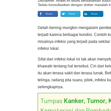
Disclaimer: Artikel ini ditulis berdasarkan su
Selalu konsultasikan dengan dokter masalah k
Share
Tweet
Share
Getah bening mungkin mengalami pembe
terjadi karena berbagai kondisi. Contoh
misalnya infeksi yang terjadi pada seki
infeksi lokal.
Sifat dari infeksi lokal ini tak akan meny
khawatir tentang hal tersebut. Ciri dari
itu akan terasa sakit dan terasa lunak. Be
telinga, radang pita suara, pilek, infeksi 
selengkapnya.
Tumpas
Kanker, Tumor, 
Kemoterapi dan Pembed