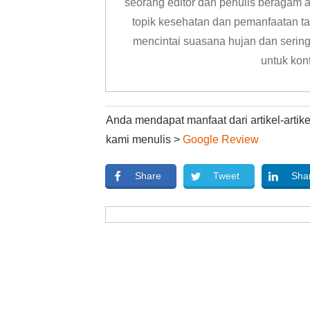
seorang editor dan penulis beragam ar
topik kesehatan dan pemanfaatan ta
mencintai suasana hujan dan sering 
untuk kon
Anda mendapat manfaat dari artikel-arti
kami menulis >
Google Review
Share
Tweet
Sha