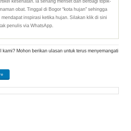
tikel kesehatan. Ia senang meriset dan berbagi topik-
naman obat. Tinggal di Bogor “kota hujan” sehingga
mendapat inspirasi ketika hujan. Silakan klik
di sini
tak penulis via WhatsApp
.
kel kami? Mohon berikan ulasan untuk terus menyemangati
re