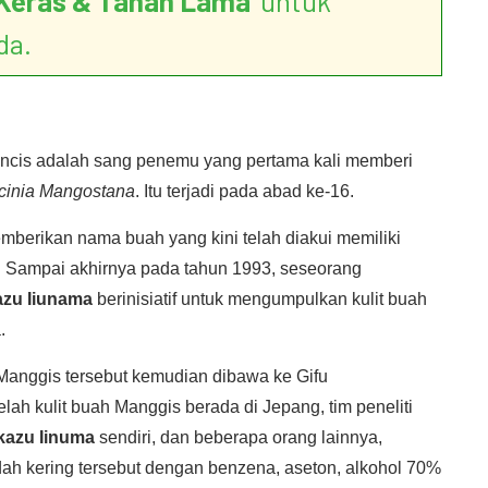
Keras & Tahan Lama
’ untuk
da.
cis adalah sang penemu yang pertama kali memberi
cinia Mangostana
. Itu terjadi pada abad ke-16.
berikan nama buah yang kini telah diakui memiliki
. Sampai akhirnya pada tahun 1993, seseorang
zu Iiunama
berinisiatif untuk mengumpulkan kulit buah
.
 Manggis tersebut kemudian dibawa ke Gifu
elah kulit buah Manggis berada di Jepang, tim peneliti
azu Iinuma
sendiri, dan beberapa orang lainnya,
ah kering tersebut dengan benzena, aseton, alkohol 70%