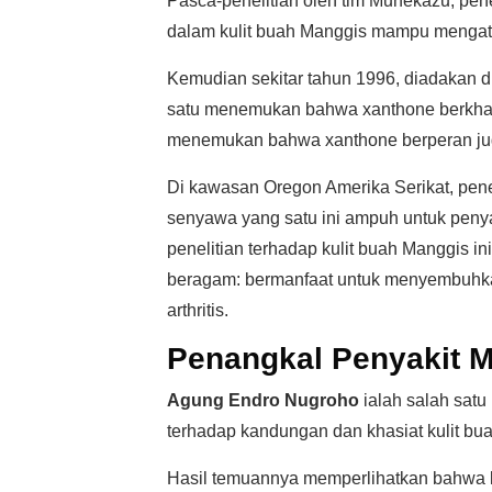
Pasca-penelitian oleh tim Munekazu, pe
dalam kulit buah Manggis mampu mengata
Kemudian sekitar tahun 1996, diadakan du
satu menemukan bahwa xanthone berkhasi
menemukan bahwa xanthone berperan jug
Di kawasan Oregon Amerika Serikat, pene
senyawa yang satu ini ampuh untuk peny
penelitian terhadap kulit buah Manggis in
beragam: bermanfaat untuk menyembuhkan
arthritis.
Penangkal Penyakit M
Agung Endro Nugroho
ialah salah satu
terhadap kandungan dan khasiat kulit bu
Hasil temuannya memperlihatkan bahwa 