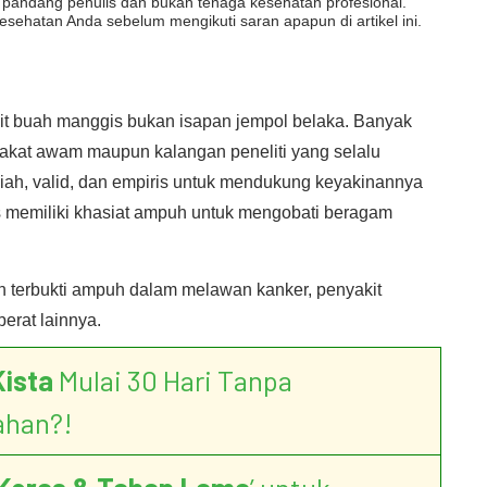
dut pandang penulis dan bukan tenaga kesehatan profesional.
esehatan Anda sebelum mengikuti saran apapun di artikel ini.
ulit buah manggis bukan isapan jempol belaka. Banyak
akat awam maupun kalangan peneliti yang selalu
iah, valid, dan empiris untuk mendukung keyakinannya
 memiliki khasiat ampuh untuk mengobati beragam
ah terbukti ampuh dalam melawan kanker, penyakit
erat lainnya.
Kista
Mulai 30 Hari Tanpa
ahan?!