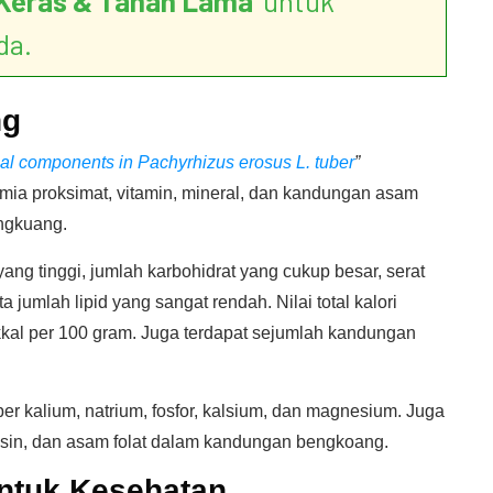
Keras & Tahan Lama
’ untuk
da.
ng
onal components in Pachyrhizus erosus L. tuber
”
a proksimat, vitamin, mineral, dan kandungan asam
engkuang.
ng tinggi, jumlah karbohidrat yang cukup besar, serat
 jumlah lipid yang sangat rendah. Nilai total kalori
kal per 100 gram. Juga terdapat sejumlah kandungan
r kalium, natrium, fosfor, kalsium, dan magnesium. Juga
, niasin, dan asam folat dalam kandungan bengkoang.
ntuk Kesehatan