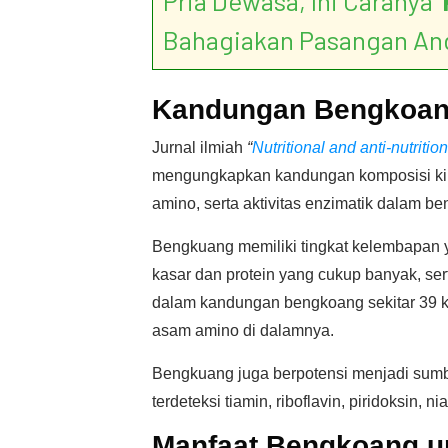
Pria Dewasa, Ini Caranya ‘
Bahagiakan Pasangan An
Kandungan Bengkoa
Jurnal ilmiah
“
Nutritional and anti-nutriti
mengungkapkan kandungan komposisi kimi
amino, serta aktivitas enzimatik dalam b
Bengkuang memiliki tingkat kelembapan ya
kasar dan protein yang cukup banyak, serta
dalam kandungan bengkoang sekitar 39 k
asam amino di dalamnya.
Bengkuang juga berpotensi menjadi sumbe
terdeteksi tiamin, riboflavin, piridoksin
Manfaat Bengkoang u