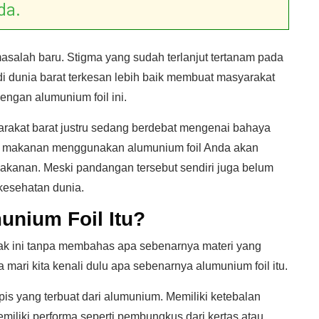
da.
salah baru. Stigma yang sudah terlanjut tertanam pada
i dunia barat terkesan lebih baik membuat masyarakat
ngan alumunium foil ini.
arakat barat justru sedang berdebat mengenai bahaya
h makanan menggunakan alumunium foil Anda akan
anan. Meski pandangan tersebut sendiri juga belum
kesehatan dunia.
nium Foil Itu?
ak ini tanpa membahas apa sebenarnya materi yang
mari kita kenali dulu apa sebenarnya alumunium foil itu.
pis yang terbuat dari alumunium. Memiliki ketebalan
liki performa seperti pembungkus dari kertas atau