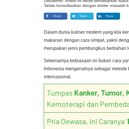
Disclaimer: Artikel ini ditulis berdasarkan su
Selalu konsultasikan dengan dokter masalah k
Share
Tweet
Share
Dalam dunia kuliner modern yang kita ke
makanan dengan cara simpel, yakni den
merupakan jenis pembungkus berbahan 
Sebenarnya kebiasaan ini bukan cara yan
Indonesia mengenalnya sebagai metode b
internasional.
Tumpas
Kanker, Tumor, 
Kemoterapi dan Pembed
Pria Dewasa, Ini Caranya ‘