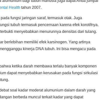
 alumunium bagi tubuh manusia juga dapat Anda jumpai
ental Health
tahun 2007.
pada fungsi jaringan saraf, termasuk otak. Juga
ngsi tubuh termasuk pencernaan karena efek korotifnya.
terbukti menyebabkan menurunnya densitas dari tulang.
r berlebihan memiliki efek karsinogen. Yang artinya
 mengganggu kinerja DNA tubuh. Ini bisa mengacu pada
 bahwa ketika darah membawa terlalu banyak komponen
nium dapat menyebabkan kerusakan pada fungsi sirkulasi
ntung.
erdebat soal kadar moderat alumunium dalam darah yang
dangan berbeda muncul terkait kadar yang dapat