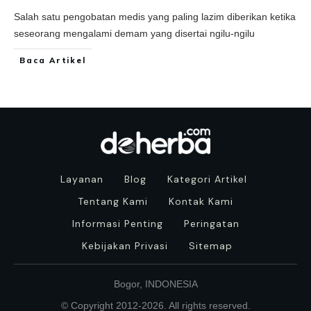
Salah satu pengobatan medis yang paling lazim diberikan ketika
seseorang mengalami demam yang disertai ngilu-ngilu
Baca Artikel
Layanan
Blog
Kategori Artikel
Tentang Kami
Kontak Kami
Informasi Penting
Peringatan
Kebijakan Privasi
Sitemap
Bogor, INDONESIA
© Copyright 2012-
2026
. All rights reserved.