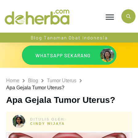
Blog Tanaman Obat Indonesia
WHATSAPP SEKARANG
Home
Blog
Tumor Uterus
Apa Gejala Tumor Uterus?
Apa Gejala Tumor Uterus?
DITULIS OLEH:
CINDY WIJAYA