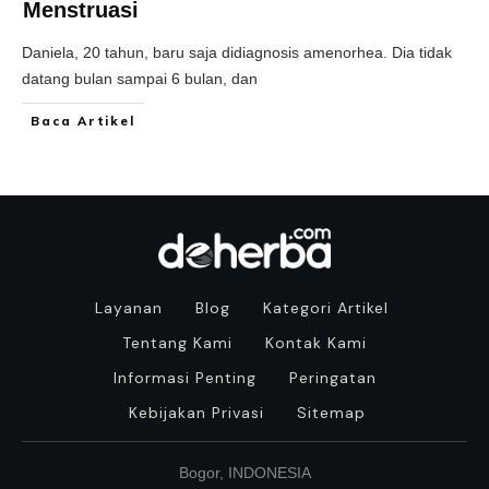
Menstruasi
Daniela, 20 tahun, baru saja didiagnosis amenorhea. Dia tidak
datang bulan sampai 6 bulan, dan
Baca Artikel
Layanan
Blog
Kategori Artikel
Tentang Kami
Kontak Kami
Informasi Penting
Peringatan
Kebijakan Privasi
Sitemap
Bogor, INDONESIA