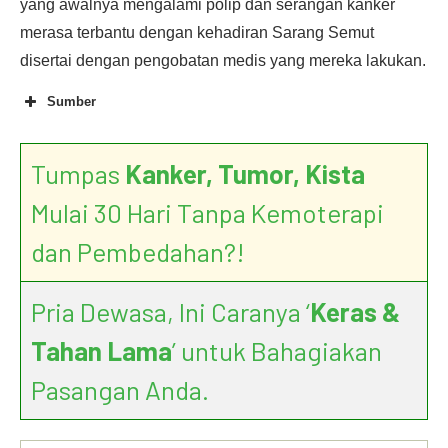
yang awalnya mengalami polip dan serangan kanker
merasa terbantu dengan kehadiran Sarang Semut
disertai dengan pengobatan medis yang mereka lakukan.
Sumber
The Scientific Base of Myrmecodia pendans as
Tumpas
Kanker, Tumor, Kista
Herbal Remedies
Mulai 30 Hari Tanpa Kemoterapi
dan Pembedahan?!
Pria Dewasa, Ini Caranya ‘
Keras &
Tahan Lama
’ untuk Bahagiakan
Pasangan Anda.