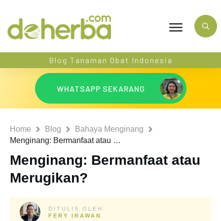
Blog Tanaman Obat Indonesia
WHATSAPP SEKARANG
Home
Blog
Bahaya Menginang
Menginang: Bermanfaat atau Merugikan?
Menginang: Bermanfaat atau
Merugikan?
DITULIS OLEH:
FERY IRAWAN