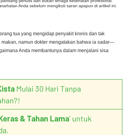
dut pandang penulis dan bukan tenaga kesehatan profesional.
esehatan Anda sebelum mengikuti saran apapun di artikel ini.
 orang tua yang mengidap penyakit kronis dan tak
au makan, namun dokter mengatakan bahwa ia sadar—
aimana Anda membantunya dalam menjalani sisa
Kista
Mulai 30 Hari Tanpa
ahan?!
Keras & Tahan Lama
’ untuk
da.