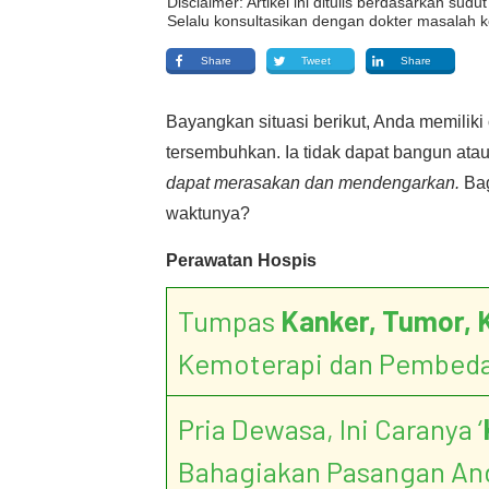
Disclaimer: Artikel ini ditulis berdasarkan su
Selalu konsultasikan dengan dokter masalah k
Share
Tweet
Share
Bayangkan situasi berikut, Anda memiliki
tersembuhkan. Ia tidak dapat bangun at
dapat merasakan dan mendengarkan.
Bag
waktunya?
Perawatan Hospis
Tumpas
Kanker, Tumor, 
Kemoterapi dan Pembed
Pria Dewasa, Ini Caranya ‘
Bahagiakan Pasangan An