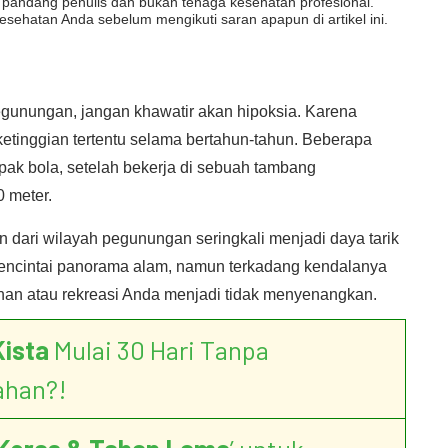
dut pandang penulis dan bukan tenaga kesehatan profesional.
esehatan Anda sebelum mengikuti saran apapun di artikel ini.
 pegunungan, jangan khawatir akan hipoksia. Karena
ketinggian tertentu selama bertahun-tahun. Beberapa
ak bola, setelah bekerja di sebuah tambang
 meter.
dari wilayah pegunungan seringkali menjadi daya tarik
mencintai panorama alam, namun terkadang kendalanya
nan atau rekreasi Anda menjadi tidak menyenangkan.
Kista
Mulai 30 Hari Tanpa
ahan?!