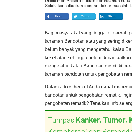
Disclaimer: Artikel ini ditulis berdasarkan su
Selalu konsultasikan dengan dokter masalah k
Share
Tweet
Share
Bagi masyarakat yang tinggal di daerah 
tanaman Bandotan atau yang sering diken
belum banyak yang mengetahui kalau Ban
kesehatan sehingga belum dimanfaatkan s
mengetahui kalau Bandotan memiliki ber
tanaman bandotan untuk pengobatan rem
Dalam artikel berikut Anda dapat menem
bandotan untuk pengobatan rematik. Ing
pengobatan rematik? Temukan info selengk
Tumpas
Kanker, Tumor, 
Kemoterapi dan Pembed