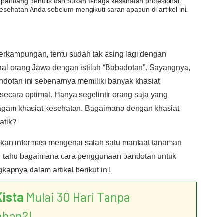
dut pandang penulis dan bukan tenaga kesehatan profesional.
esehatan Anda sebelum mengikuti saran apapun di artikel ini.
perkampungan, tentu sudah tak asing lagi dengan
al orang Jawa dengan istilah “Babadotan”. Sayangnya,
dotan ini sebenarnya memiliki banyak khasiat
ecara optimal. Hanya segelintir orang saja yang
agam khasiat kesehatan. Bagaimana dengan khasiat
atik?
ukan informasi mengenai salah satu manfaat tanaman
in tahu bagaimana cara penggunaan bandotan untuk
apnya dalam artikel berikut ini!
Kista
Mulai 30 Hari Tanpa
ahan?!