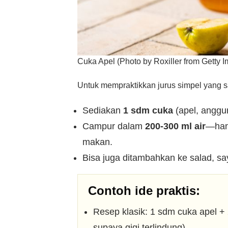
Cuka Apel (Photo by Roxiller from Getty 
Untuk mempraktikkan jurus simpel yang sat
Sediakan
1 sdm cuka
(apel, anggur,
Campur dalam
200-300 ml air
—han
makan.
Bisa juga ditambahkan ke salad, sa
Contoh ide praktis:
Resep klasik: 1 sdm cuka apel +
supaya gigi terlindung).