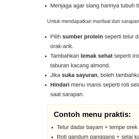
Menjaga agar siang harinya tubuh ti
Untuk mendapatkan manfaat dari sarapan g
Pilih
sumber protein
seperti telur d
orak-arik.
Tambahkan
lemak sehat
seperti ir
taburan kacang almond.
Jika
suka sayuran
, boleh tambahk
Hindari
menu manis seperti roti sel
saat sarapan.
Contoh menu praktis:
Telur dadar bayam + tempe orek 
Roti gandum panggang + selai ka