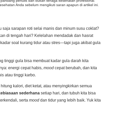
dut pandang penulis dan bukan tenaga kesehatan profesional.
esehatan Anda sebelum mengikuti saran apapun di artikel ini.
u saja sarapan roti selai manis dan minum susu coklat?
kan di tengah hari? Kelelahan mendadak dan hasrat
dar soal kurang tidur atau stres—tapi juga akibat gula
g tinggi gula bisa membuat kadar gula darah kita
tnya: energi cepat habis,
mood
cepat berubah, dan kita
 atau tinggi karbo.
t hitung kalori, diet ketat, atau menyingkirkan semua
kebiasaan sederhana
setiap hari, dan tubuh kita bisa
erkendali, serta
mood
dan tidur yang lebih baik. Yuk kita