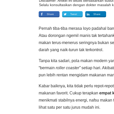
Disclaimer: Artikel ini ditulis berdasarkan su
Selalu konsultasikan dengan dokter masalah k
Share
Tweet
Share
Pernah tiba-tiba merasa loyo padahal bar
Atau dorongan ngemil manis tak tertahan
makan terus-menerus seringnya bukan seka
darah yang naik-turun tak terkontrol.
Tanpa kita sadari, pola makan modern yan
“bermain
roller coaster”
setiap hari. Akiba
pun lebih rentan mengidam makanan manis
Kabar baiknya, kita tidak perlu repot-repo
makanan favorit. Cukup terapkan
empat 
menikmati stabilnya energi, nafsu makan t
lihat satu per satu jurus mudah ini.