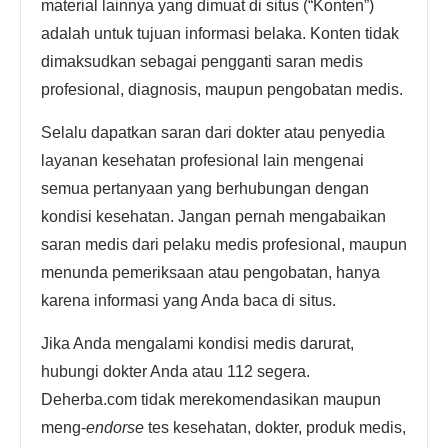
material lainnya yang dimuat di situs (“Konten”)
adalah untuk tujuan informasi belaka. Konten tidak
dimaksudkan sebagai pengganti saran medis
profesional, diagnosis, maupun pengobatan medis.
Selalu dapatkan saran dari dokter atau penyedia
layanan kesehatan profesional lain mengenai
semua pertanyaan yang berhubungan dengan
kondisi kesehatan. Jangan pernah mengabaikan
saran medis dari pelaku medis profesional, maupun
menunda pemeriksaan atau pengobatan, hanya
karena informasi yang Anda baca di situs.
Jika Anda mengalami kondisi medis darurat,
hubungi dokter Anda atau 112 segera.
Deherba.com tidak merekomendasikan maupun
meng-
endorse
tes kesehatan, dokter, produk medis,