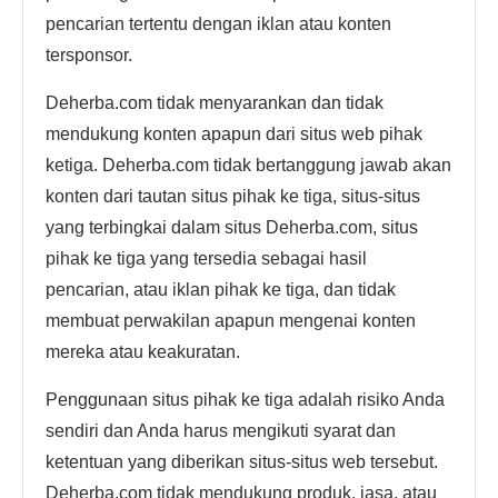
pencarian tertentu dengan iklan atau konten
tersponsor.
Deherba.com tidak menyarankan dan tidak
mendukung konten apapun dari situs web pihak
ketiga. Deherba.com tidak bertanggung jawab akan
konten dari tautan situs pihak ke tiga, situs-situs
yang terbingkai dalam situs Deherba.com, situs
pihak ke tiga yang tersedia sebagai hasil
pencarian, atau iklan pihak ke tiga, dan tidak
membuat perwakilan apapun mengenai konten
mereka atau keakuratan.
Penggunaan situs pihak ke tiga adalah risiko Anda
sendiri dan Anda harus mengikuti syarat dan
ketentuan yang diberikan situs-situs web tersebut.
Deherba.com tidak mendukung produk, jasa, atau