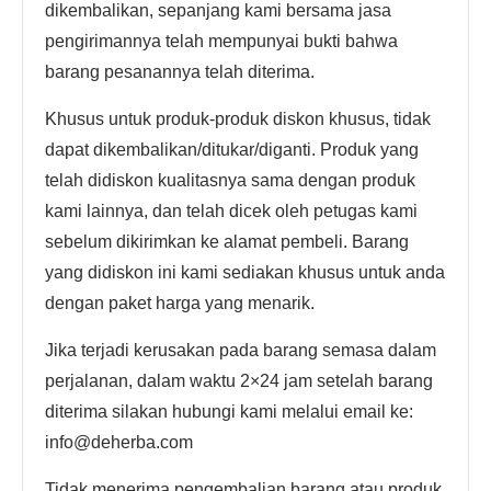
dikembalikan, sepanjang kami bersama jasa
pengirimannya telah mempunyai bukti bahwa
barang pesanannya telah diterima.
Khusus untuk produk-produk diskon khusus, tidak
dapat dikembalikan/ditukar/diganti. Produk yang
telah didiskon kualitasnya sama dengan produk
kami lainnya, dan telah dicek oleh petugas kami
sebelum dikirimkan ke alamat pembeli. Barang
yang didiskon ini kami sediakan khusus untuk anda
dengan paket harga yang menarik.
Jika terjadi kerusakan pada barang semasa dalam
perjalanan, dalam waktu 2×24 jam setelah barang
diterima silakan hubungi kami melalui email ke:
info@deherba.com
Tidak menerima pengembalian barang atau produk