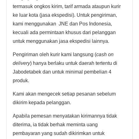
termasuk ongkos kirim, tarif armada ataupun kurir
ke luar kota (jasa ekspedisi). Untuk pengiriman,
kami menggunakan JNE dan Pos Indonesia,
kecuali ada permintaan khusus dari pelanggan
untuk menggunakan jasa ekspedisi lainnya.
Pengiriman oleh kurir kami langsung (
cash on
delivery
) hanya berlaku untuk daerah tertentu di
Jabodetabek dan untuk minimal pembelian 4
produk.
Kami akan mengecek setiap pesanan sebelum
dikirim kepada pelanggan.
Apabila pemesan menyatakan kirimannya tidak
diterima, ia tidak berhak meminta uang
pembayaran yang sudah dikirimkan untuk