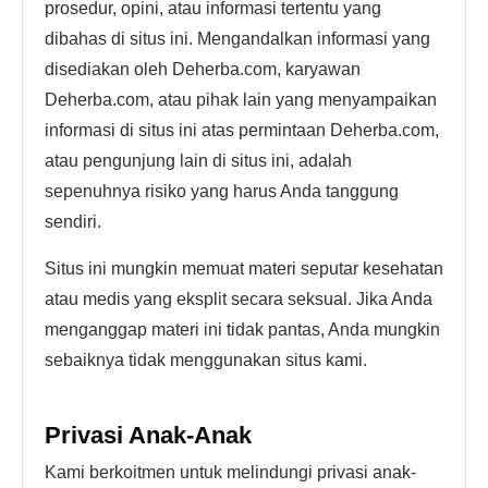
prosedur, opini, atau informasi tertentu yang
dibahas di situs ini. Mengandalkan informasi yang
disediakan oleh Deherba.com, karyawan
Deherba.com, atau pihak lain yang menyampaikan
informasi di situs ini atas permintaan Deherba.com,
atau pengunjung lain di situs ini, adalah
sepenuhnya risiko yang harus Anda tanggung
sendiri.
Situs ini mungkin memuat materi seputar kesehatan
atau medis yang eksplit secara seksual. Jika Anda
menganggap materi ini tidak pantas, Anda mungkin
sebaiknya tidak menggunakan situs kami.
Privasi Anak-Anak
Kami berkoitmen untuk melindungi privasi anak-