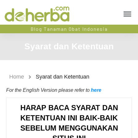
Blog Tanaman Obat Indonesia
Syarat dan Ketentuan
Home
Syarat dan Ketentuan
For the English Version please refer to
here
HARAP BACA SYARAT DAN
KETENTUAN INI BAIK-BAIK
SEBELUM MENGGUNAKAN