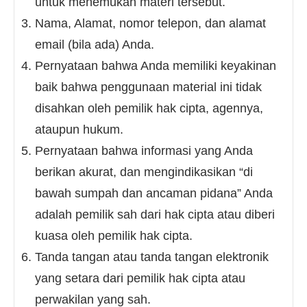
untuk menemukan materi tersebut.
Nama, Alamat, nomor telepon, dan alamat
email (bila ada) Anda.
Pernyataan bahwa Anda memiliki keyakinan
baik bahwa penggunaan material ini tidak
disahkan oleh pemilik hak cipta, agennya,
ataupun hukum.
Pernyataan bahwa informasi yang Anda
berikan akurat, dan mengindikasikan “di
bawah sumpah dan ancaman pidana” Anda
adalah pemilik sah dari hak cipta atau diberi
kuasa oleh pemilik hak cipta.
Tanda tangan atau tanda tangan elektronik
yang setara dari pemilik hak cipta atau
perwakilan yang sah.