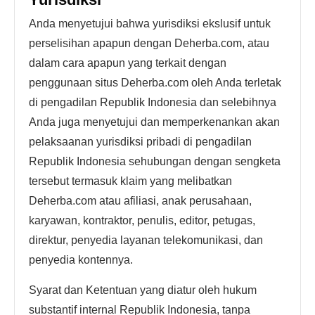
Anda menyetujui bahwa yurisdiksi ekslusif untuk
perselisihan apapun dengan Deherba.com, atau
dalam cara apapun yang terkait dengan
penggunaan situs Deherba.com oleh Anda terletak
di pengadilan Republik Indonesia dan selebihnya
Anda juga menyetujui dan memperkenankan akan
pelaksaanan yurisdiksi pribadi di pengadilan
Republik Indonesia sehubungan dengan sengketa
tersebut termasuk klaim yang melibatkan
Deherba.com atau afiliasi, anak perusahaan,
karyawan, kontraktor, penulis, editor, petugas,
direktur, penyedia layanan telekomunikasi, dan
penyedia kontennya.
Syarat dan Ketentuan yang diatur oleh hukum
substantif internal Republik Indonesia, tanpa