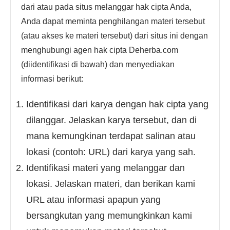
dari atau pada situs melanggar hak cipta Anda,
Anda dapat meminta penghilangan materi tersebut
(atau akses ke materi tersebut) dari situs ini dengan
menghubungi agen hak cipta Deherba.com
(diidentifikasi di bawah) dan menyediakan
informasi berikut:
Identifikasi dari karya dengan hak cipta yang
dilanggar. Jelaskan karya tersebut, dan di
mana kemungkinan terdapat salinan atau
lokasi (contoh: URL) dari karya yang sah.
Identifikasi materi yang melanggar dan
lokasi. Jelaskan materi, dan berikan kami
URL atau informasi apapun yang
bersangkutan yang memungkinkan kami