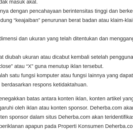
idak masuk akal.
nnya dengan pencahayaan berintensitas tinggi dan berke
dung “keajaiban” penurunan berat badan atau klaim-kla
 dimensi dan ukuran yang telah ditentukan dan menggan
pat diubah ukuran atau dicabut kembali setelah penggu
close” atau “X” guna menutup iklan tersebut.
salah satu fungsi komputer atau fungsi lainnya yang d
t berdasarkan respons ketidaktahuan.
akkan batas antara konten iklan, konten artikel yang d
engaruhi oleh iklan atau konten sponsor. Deherba.com a
en sponsor dalam situs Deherba.com akan teridentifikas
eriklanan apapun pada Properti Konsumen Deherba.com y