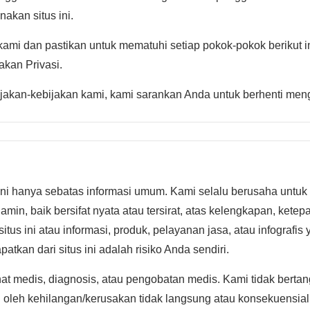
akan situs ini.
 kami dan pastikan untuk mematuhi setiap pokok-pokok berikut i
akan Privasi.
bijakan-kebijakan kami, kami sarankan Anda untuk berhenti me
s ini hanya sebatas informasi umum. Kami selalu berusaha untuk
jamin, baik bersifat nyata atau tersirat, atas kelengkapan, kete
us ini atau informasi, produk, pelayanan jasa, atau infografis 
tkan dari situs ini adalah risiko Anda sendiri.
t medis, diagnosis, atau pengobatan medis. Kami tidak berta
i oleh kehilangan/kerusakan tidak langsung atau konsekuensia