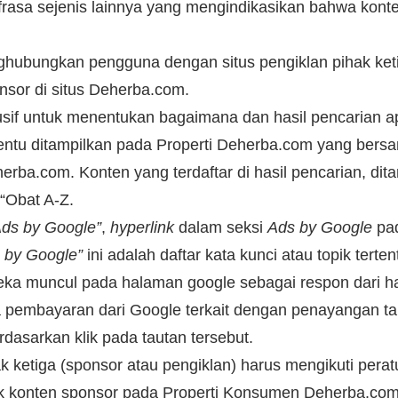
frasa sejenis lainnya yang mengindikasikan bahwa konte
nghubungkan pengguna dengan situs pengiklan pihak ket
sor di situs Deherba.com.
sif untuk menentukan bagaimana dan hasil pencarian ap
rtentu ditampilkan pada Properti Deherba.com yang bers
herba.com. Konten yang terdaftar di hasil pencarian, d
“Obat A-Z.
Ads by Google”
,
hyper
link
dalam seksi
Ads by Google
pad
 by Google”
ini adalah daftar kata kunci atau topik terten
ka muncul pada halaman google sebagai respon dari hasil
embayaran dari Google terkait dengan penayangan tau
asarkan klik pada tautan tersebut.
k ketiga (sponsor atau pengiklan) harus mengikuti peratu
uk konten sponsor pada Properti Konsumen Deherba.com