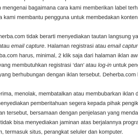
 mengenai bagaimana cara kami memberikan label terha
a kami membantu pengguna untuk membedakan konten e
eherba.com tidak berarti menyediakan tautan langsung 
 atau
email capture
. Halaman registrasi atau
email captu
rba.com harus, minimal, 2 klik saja dari halaman iklan 
yang membutuhkan registrasi ‘dan’ atau
log-in
untuk peng
itus yang berhubungan dengan iklan tersebut. Deherba.co
ima, menolak, membatalkan atau membubarkan iklan di
enyediakan pemberitahuan segera kepada pihak pengik
an tersebut, bersamaan dengan penjelasan yang menda
idak bisa menyediakan jaminan atas berjalannya progr
, termasuk situs, perangkat seluler dan komputer.