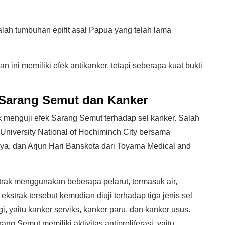
ah tumbuhan epifit asal Papua yang telah lama
ni memiliki efek antikanker, tetapi seberapa kuat bukti
g Sarang Semut dan Kanker
k menguji efek Sarang Semut terhadap sel kanker. Salah
 University National of Hochiminch City bersama
ya, dan Arjun Hari Banskota dari Toyama Medical and
trak menggunakan beberapa pelarut, termasuk air,
ekstrak tersebut kemudian diuji terhadap tiga jenis sel
gi, yaitu kanker serviks, kanker paru, dan kanker usus.
g Semut memiliki aktivitas antiproliferasi, yaitu