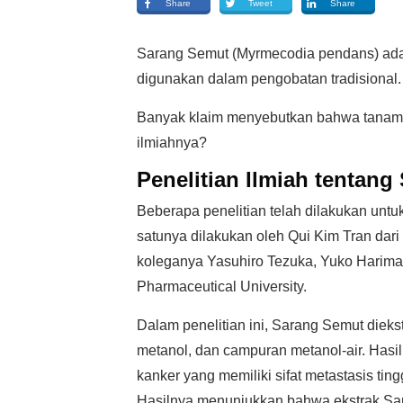
Share
Tweet
Share
Sarang Semut (Myrmecodia pendans) adal
digunakan dalam pengobatan tradisional.
Banyak klaim menyebutkan bahwa tanaman i
ilmiahnya?
Penelitian Ilmiah tentan
Beberapa penelitian telah dilakukan untu
satunya dilakukan oleh Qui Kim Tran dari
koleganya Yasuhiro Tezuka, Yuko Harima
Pharmaceutical University.
Dalam penelitian ini, Sarang Semut dieks
metanol, dan campuran metanol-air. Hasil 
kanker yang memiliki sifat metastasis ting
Hasilnya menunjukkan bahwa ekstrak Saran